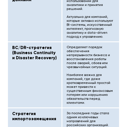
использовании для
аналитики и принятия
решений.
Актуальна для компаний,
которые активно используют
BI-системы, искусственный
интеллект, прогнозную
аналитику и data-driven
подход к управлению.
BC/DR-стратегия
Определяет порядок
обеспечения
(Business Continuity
непрерывности бизнеса и
и Disaster Recovery)
восстановления работы
после аварий, сбоев или
чрезвычайных ситуаций.
Наиболее важна для
компаний, где даже
кратковременный простой
может привести к
существенным финансовым
потерям или нарушению
обязательств перед
клиентами.
Стратегия
За последние годы стала
одним из ключевых
импортозамещения
направлений для
российских организаций.