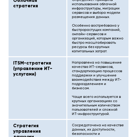
Облачная
использования облачной
стратегия
инфраструктуры, миграции
сервисов и выбора модели
размещения данных.
Особенно востребована у
быстрорастущих компаний,
онлайн-сервисов и
организаций, которым важно
быстро масштабировать
ресурсы без крупных
капитальных затрат.
ITSM-стратегия
Направлена на повышение
качества ИТ-сервисов,
(управление ИТ-
стандартизацию процессов
услугами)
поддержки и улучшение
взаимодействия между ИТ-
подразделением и
бизнесом.
Чаще всего используется в
крупных организациях со
значительным количеством
пользователей и сложной
ИТ-инфраструктурой.
Стратегия
Сосредоточена на качестве
данных, их доступности,
управления
безопасности и
данными