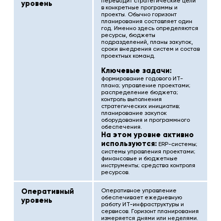
переводит стратегические цели
уровень
в конкретные программы и
проекты. Обычно горизонт
планирования составляет один
год. Именно здесь определяются
ресурсы, бюджеты
подразделений, планы закупок,
сроки внедрения систем и состав
проектных команд.
Ключевые задачи:
формирование годового ИТ-
плана; управление проектами;
распределение бюджета;
контроль выполнения
стратегических инициатив;
планирование закупок
оборудования и программного
обеспечения.
На этом уровне активно
используются:
ERP-системы;
системы управления проектами;
финансовые и бюджетные
инструменты; средства контроля
ресурсов.
Оперативный
Оперативное управление
обеспечивает ежедневную
уровень
работу ИТ-инфраструктуры и
сервисов. Горизонт планирования
измеряется днями или неделями.