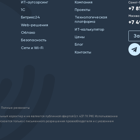
ИТ-аутсорсинг
Компания
Санкт-
+7 8
1С
Проекты
Москва:
Битрикс24
Технологическая
+7 4
платформа
Web-решения
ИТ-калькулятор
Облако
За
Цены
Безопасность
Блог
Сети и Wi-Fi
Контакты
Полные реквизиты
ьный характер и не является публичной офертой (ст. 437 ГК РФ). Использование
ускается только с письменного разрешения правообладателя и с указанием