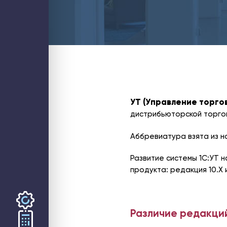
Блог
Контакты
ИТ-аутсорсинг
Стратегический ИТ-менеджмент
Аудит ИТ-инфраструктуры
Обслуживание ИТ-инфраструктуры
Обслуживание компьютеров
Обслуживание серверов
Настройка и миграция почты
PostgreSQL для 1С
Оптимизация 1С
Проектирование и аудит кластеров
Управление затратами ИТ
Внедрение бизнес-аналитики (BI)
УТ (Управление торго
Внедрение ИИ для бизнеса
1С
дистрибьюторской торго
Внедрение 1С: УНФ
Настройка 1С
Поддержка 1С
Аббревиатура взята из н
Услуги интеграции 1С
Разработка на платформе 1С
Аудит производительности 1С
Развитие системы 1С:УТ 
Аудит бизнес-процессов
продукта: редакция 10.Х 
Битрикс24
Купить Битрикс24
Аудит Битрикс24
Администрирование Битрикс24
Внедрение Битрикс24
Доработка Битрикс24
Различие редакци
Интеграция Битрикс24
Продление Битрикс24
Бизнес и смарт процессы в Битрикс24