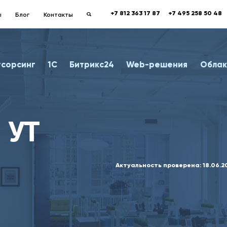
+7 812 363 17 87
+7 495 258 50 48
ы
Блог
Контакты
тсорсинг
1С
Битрикс24
Web-решения
Облак
 УТ
Актуальность проверена:
18.06.2