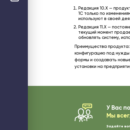
Web-решения
Редакция 10.Х — продук
Поддержка сайтов на Битрикс
Технический аудит сайта
1С только по изменения
Доработка и модернизация сайтов и web-сервисов
используют в своей де
Интеграция интернет-магазина с 1С
Разработка B2B-порталов
Редакция 11.Х — постоя
Разработка онлайн-сервисов
текущий момент продае
Разработка мобильных приложений
Облако
обновлять систему, исп
Частное бизнес-облако по модели IaaS
Аренда облачного сервера для 1С
Преимущества продукта: 
Высоконагруженный хостинг Битрикс
Хостинг портала Битрикс24
конфигурацию под нужды 
Безопасность
формы и создавать новые
Аудит информационной безопасности
Аудит ИБ web-ресурса
установки на предприяти
Расследование инцидентов
Тест на проникновение (пентест)
Контроль за сотрудниками
Сети и Wi-Fi
Wi-Fi для мероприятия
Wi-Fi для склада
Wi-Fi для загородного дома
Системы бесперебойного питания
У Вас п
Мы всег
Задайте во