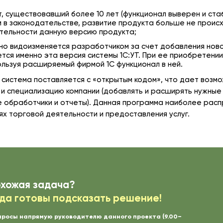
т, существовавший более 10 лет (функционал выверен и ст
м в законодательстве, развитие продукта больше не происх
ятельности данную версию продукта;
нно видоизменяется разработчиком за счет добавления ново
тся именно эта версия системы 1С:УТ. При ее приобретени
ользуя расширяемый фирмой 1С функционал в ней.
система поставляется с «открытым кодом», что дает возм
и специализацию компании (добавлять и расширять нужные 
 обработчики и отчеты). Данная программа наиболее расп
ях торговой деятельности и предоставления услуг.
охожая задача?
да готовы подсказать решение!
просы напрямую руководителю данного проекта (9.00–