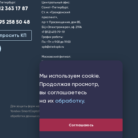
Петербург:
Центральный офис:
12 363 17 87
Санкт-Петербург,
Ст. м. «Гражданский
проспект»,
95 258 50 48
пр-т Просвещения, дом 85,
БЦ «Электромера», оф. 219А
+7 (812) 493-79-19
просить КП
График работы:
Пн.-Пт. с 9:00 до 19:00
spb@stekspb.ru
Московский филиал:
Москва,
Ст. м. «Университет»,
«Вавиловская»,
Мы используем cookie.
ул. Молодежная, д.4, пом. 197
+7 (495) 258-50-48
Продолжая просмотр,
График работы:
вы соглашаетесь
Пн.-Пт. с 9:00 до 19:00
msk@stekspb.ru
на их
обработку.
Для защиты форм на сайте используется сервис
Yandex SmartCaptcha. Применяются
условия
обработки данных сервисом
.
Соглашаюсь