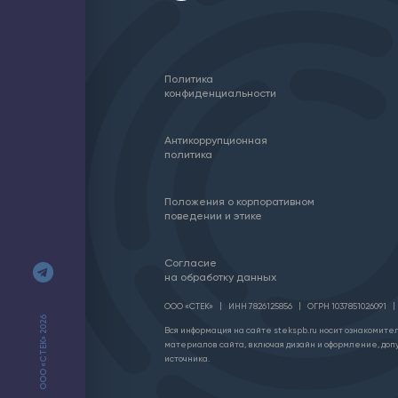
Политика
конфиденциальности
Антикоррупционная
политика
Положения о корпоративном
поведении и этике
Согласие
на обработку данных
ООО «СТЕК»
ИНН 7826125856
ОГРН 1037851026091
ООО «СТЕК» 2026
Вся информация на сайте stekspb.ru носит ознакомител
материалов сайта, включая дизайн и оформление, доп
источника.