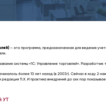
влей)
— это программа, предназначенная для ведения учет
вли.
азвания системы «1С: Управление торговлей». Разработчик т
начиналось более 10 лет назад (в 2003г). Сейчас в ходу 2 
и редакция 11.Х. И практика внедрений до сих пор показыва
й УТ