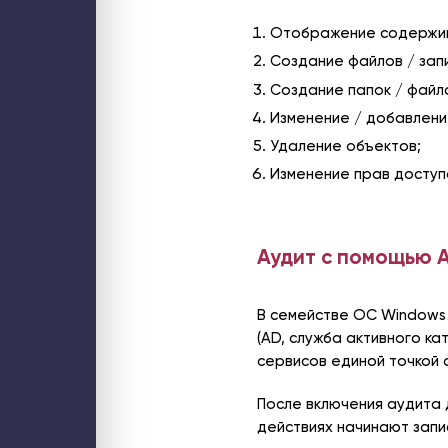
Отображение содержим
Создание файлов / зап
ООО «СТЕК1» 2026
Создание папок / файл
Изменение / добавлени
Удаление объектов;
Изменение прав доступ
Аудит с помощью A
В семействе ОС Windows 
(AD, служба активного к
сервисов единой точкой 
После включения аудита 
действиях начинают запи