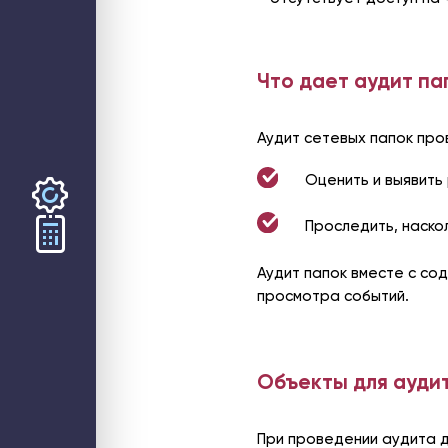
Web-решения
Поддержка сайтов на Битрикс
Технический аудит сайта
Доработка и модернизация сайтов и web-сервисов
Интеграция интернет-магазина с 1С
Что дает аудит па
Разработка B2B-порталов
Разработка онлайн-сервисов
Разработка мобильных приложений
Облако
Аудит сетевых папок про
Частное бизнес-облако по модели IaaS
Аренда облачного сервера для 1С
Высоконагруженный хостинг Битрикс
Оценить и выявить
Хостинг портала Битрикс24
Безопасность
Аудит информационной безопасности
Аудит ИБ web-ресурса
Проследить, наско
Расследование инцидентов
Тест на проникновение (пентест)
Контроль за сотрудниками
Аудит папок вместе с с
Сети и Wi-Fi
Wi-Fi для мероприятия
просмотра событий.
Wi-Fi для склада
Wi-Fi для загородного дома
Системы бесперебойного питания
Объекты для ауди
При проведении аудита д