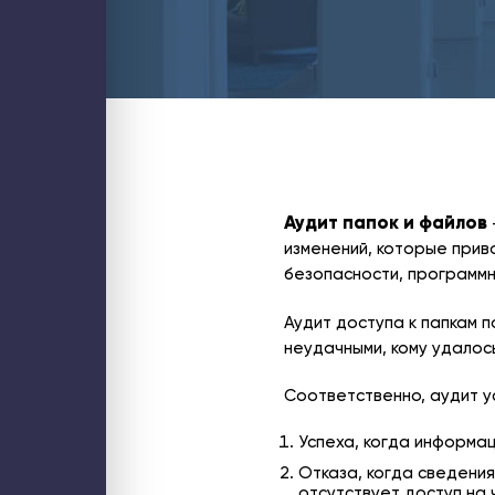
Блог
Контакты
ИТ-аутсорсинг
Стратегический ИТ-менеджмент
Аудит ИТ-инфраструктуры
Обслуживание ИТ-инфраструктуры
Обслуживание компьютеров
Обслуживание серверов
Настройка и миграция почты
PostgreSQL для 1С
Оптимизация 1С
Проектирование и аудит кластеров
Управление затратами ИТ
Внедрение бизнес-аналитики (BI)
Аудит папок и файлов
Внедрение ИИ для бизнеса
1С
изменений, которые прив
Внедрение 1С: УНФ
безопасности, программн
Настройка 1С
Поддержка 1С
Услуги интеграции 1С
Аудит доступа к папкам п
Разработка на платформе 1С
Аудит производительности 1С
неудачными, кому удалось
Аудит бизнес-процессов
Битрикс24
Купить Битрикс24
Соответственно, аудит у
Аудит Битрикс24
Администрирование Битрикс24
Внедрение Битрикс24
Успеха, когда информац
Доработка Битрикс24
Интеграция Битрикс24
Отказа, когда сведения
Продление Битрикс24
отсутствует доступ на 
Бизнес и смарт процессы в Битрикс24