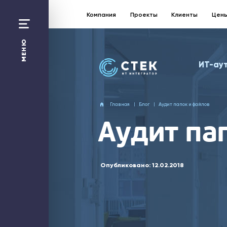
Компания
Проекты
Клиенты
Цен
Санкт-Петербург:
+7 812 363 17 87
МЕНЮ
Москва
ИТ-ау
+7 495 258 50 48
Перезвонить Вам?
Главная
Блог
Аудит папок и файлов
Отправить заявку
Аудит па
ИТ-аутсорсинг
1С
Битрикс24
Опубликовано:
12.02.2018
Web-решения
Облако
Безопасность
Сети и Wi-Fi
Компания
Проекты
Технологическая платформа
ИТ-калькулятор
Цены