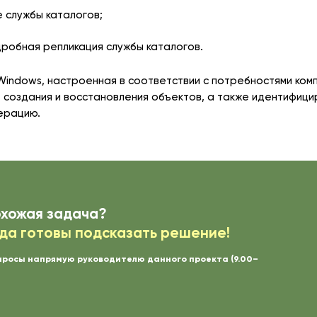
е службы каталогов;
робная репликация службы каталогов.
Windows, настроенная в соответствии с потребностями ком
 создания и восстановления объектов, а также идентифиц
перацию.
охожая задача?
да готовы подсказать решение!
просы напрямую руководителю данного проекта (9.00–