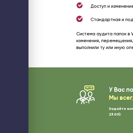
Доступ и изменени
Стандартная и под
Система аудита папок в 
изменения, перемещения,
выполнили ту или иную о
У Вас п
Мы всег
Задайте во
23.00):