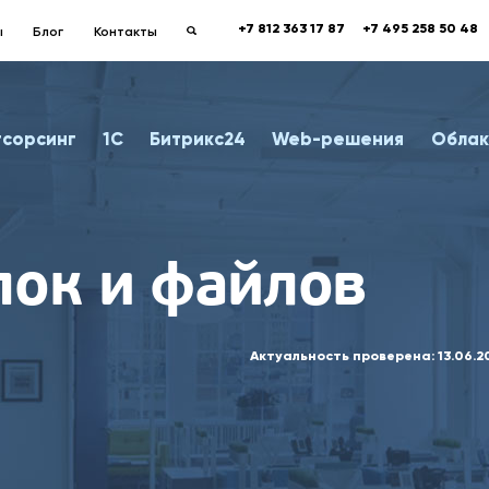
+7 812 363 17 87
+7 495 258 50 48
ы
Блог
Контакты
тсорсинг
1С
Битрикс24
Web-решения
Облак
пок и файлов
Актуальность проверена:
13.06.2