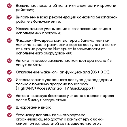
Включение локальной политики сложности и времени
действия;
Выполнение всех рекомендаций банков по безопасной
работе в банк-клиенте;
Максимальное уменьшение и согласование списка
используемых программ;
Фиксация IP-адреса компьютера с банк-клиентом,
максимальное ограничение портов доступа на него и
от него на роутере Интернет (в зависимости от
используемого оборудования);
Автоматическое выключение компьютера после 45
минут работы.
Отключение wake-on-lan функционала (OS + BIOS);
Использование удаленного доступа для поддержки –
только с помощью программ по запросу
(TightVNC+AccessControl, TV QuickSupport);
Автоматическую блокировку экрана с вводом пароля
после 5 минут бездействия;
Шифрование диска;
Установку дополнительного роутера,
ограничивающего доступ к компьютеру с банк-
клиентом из локальной сети, выделение его в