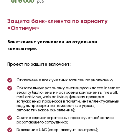
от 6 000
руб.
Защита банк-клиента по варианту
«Оптимум»
Банк-клиент установлен на отдельном
компьютере.
Проект по защите включает:
Отключение всех учетных записей по умолчанию;
Обязательную установку антивируса класса internet
security (включены и настроены компоненты firewall,
mail antivirus, web antivirus, фоновая проверка
запускаемых процессов в памяти, интеллектуальный
модуль проверки на неизвестные угрозы,
автоматическое обновление);
Снятие административных прав с учетной записи
работающего сотрудника;
Включение UAC (юзер-аккаунт-контроль);