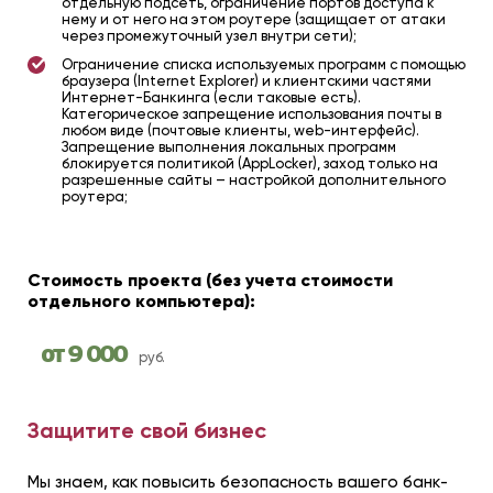
отдельную подсеть, ограничение портов доступа к
нему и от него на этом роутере (защищает от атаки
через промежуточный узел внутри сети);
Ограничение списка используемых программ с помощью
браузера (Internet Explorer) и клиентскими частями
Интернет-Банкинга (если таковые есть).
Категорическое запрещение использования почты в
любом виде (почтовые клиенты, web-интерфейс).
Запрещение выполнения локальных программ
блокируется политикой (AppLocker), заход только на
разрешенные сайты – настройкой дополнительного
роутера;
Стоимость проекта (без учета стоимости
отдельного компьютера):
от 9 000
руб.
Защитите свой бизнес
Мы знаем, как повысить безопасность вашего банк-