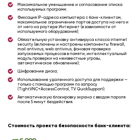
Максимальное уменьшение и согласование списка
используемых программ;
Фиксация IP-адреса компьютера с банк-клиентом,
максимальное ограничение портов доступа на него и
от него на роутере Интернет (в зависимости от
используемого оборудования);
Обязательную установку антивируса класса internet
security (включены и настроены компоненты firewall,
mail antivirus, web antivirus, фоновая проверка
запускаемых процессов в памяти, интеллектуальный
модуль проверки на неизвестные угрозы,
автоматическое обновление);
Шифрование диска;
Использование удаленного доступа для поддержки —
только с помощью программ по запросу
(TightVNC+AccessControl, TV QuickSupport);
Автоматическую блокировку экрана с вводом пароля
после 5 минут бездействия.
Стоимость проекта безопасности банк-клиента: