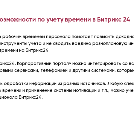
зможности по учету времени в Битрикс 24
 рабочим временем персонала помогает повысить доходнос
инструменты учета и не сводить воедино разноплановую и
времени на Битрикс24.
рикс24. Корпоративный портал» можно интегрировать со в
чтовыми сервисами, телефонией и другими системами, которы
ь обработки информации из разных источников. Любую спе
о времени и применение системы мотивации и т.п., можно уч
ционала Битрикс24.