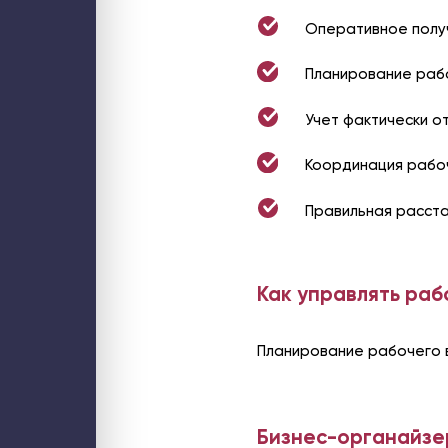
Web-решения
Поддержка сайтов на Битрикс
Оперативное полу
Технический аудит сайта
Доработка и модернизация сайтов и web-сервисов
Интеграция интернет-магазина с 1С
Планирование рабо
Разработка B2B-порталов
Разработка онлайн-сервисов
Разработка мобильных приложений
Учет фактически о
Облако
Частное бизнес-облако по модели IaaS
Аренда облачного сервера для 1С
Координация рабоч
Высоконагруженный хостинг Битрикс
Хостинг портала Битрикс24
Безопасность
Аудит информационной безопасности
Правильная расста
Аудит ИБ web-ресурса
Расследование инцидентов
Тест на проникновение (пентест)
Контроль за сотрудниками
Сети и Wi-Fi
Как управлять рабо
Wi-Fi для мероприятия
Wi-Fi для склада
Wi-Fi для загородного дома
Системы бесперебойного питания
Планирование рабочего в
Бизнес-органайзе