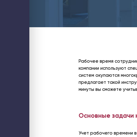
Блог
Контакты
ИТ-аутсорсинг
Стратегический ИТ-менеджмент
Аудит ИТ-инфраструктуры
Обслуживание ИТ-инфраструктуры
Обслуживание компьютеров
Обслуживание серверов
Настройка и миграция почты
PostgreSQL для 1С
Оптимизация 1С
Проектирование и аудит кластеров
Управление затратами ИТ
Внедрение бизнес-аналитики (BI)
Рабочее время сотрудник
Внедрение ИИ для бизнеса
компании используют сп
1С
Внедрение 1С: УНФ
систем окупаются многок
Настройка 1С
Поддержка 1С
предлагает такой инстр
Услуги интеграции 1С
минуты вы сможете учиты
Разработка на платформе 1С
Аудит производительности 1С
Аудит бизнес-процессов
Битрикс24
Купить Битрикс24
Аудит Битрикс24
Основные задачи 
Администрирование Битрикс24
Внедрение Битрикс24
Доработка Битрикс24
Интеграция Битрикс24
Продление Битрикс24
Учет рабочего времени в
Бизнес и смарт процессы в Битрикс24