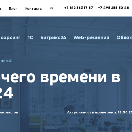
+7 812 363 17 87
+7 495 258 50 48
ы
Блог
Контакты
тсорсинг
1С
Битрикс24
Web-решения
Облак
итрикс 24
очего времени в
24
оновалов
Актуальность проверена:
18.06.2