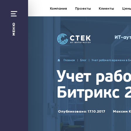
Компания
Проекты
Клиенты
Цен
Санкт-Петербург:
+7 812 363 17 87
МЕНЮ
Москва
ИТ-ау
+7 495 258 50 48
Перезвонить Вам?
Главная
Блог
Учет рабочего времени в Б
Отправить заявку
Учет раб
ИТ-аутсорсинг
Битрикс 
1С
Битрикс24
Web-решения
Облако
Безопасность
Сети и Wi-Fi
Опубликовано:
17.10.2017
Максим К
Компания
Проекты
Технологическая платформа
ИТ-калькулятор
Цены