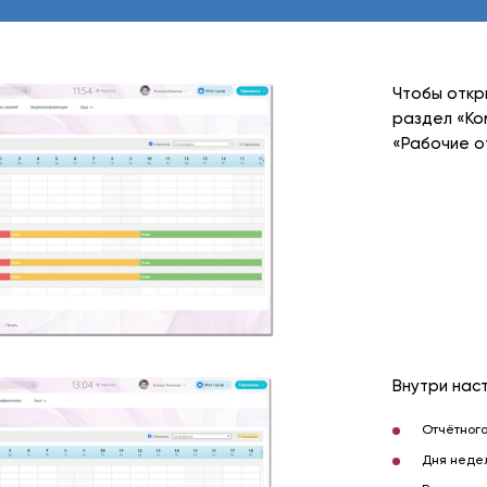
Чтобы откр
раздел «Ко
«Рабочие о
Внутри нас
Отчётного
Дня недел