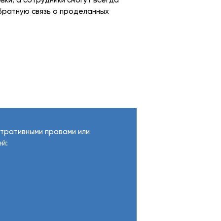
вки, а сотрудники смогут всегда
братную связь о проделанных
стративными правами или
й: