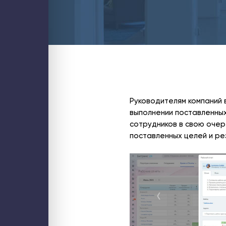
Блог
Контакты
ИТ-аутсорсинг
Стратегический ИТ-менеджмент
Аудит ИТ-инфраструктуры
Обслуживание ИТ-инфраструктуры
Обслуживание компьютеров
Обслуживание серверов
Настройка и миграция почты
PostgreSQL для 1С
Оптимизация 1С
Проектирование и аудит кластеров
Управление затратами ИТ
Внедрение бизнес-аналитики (BI)
Руководителям компаний 
Внедрение ИИ для бизнеса
выполнении поставленных
1С
Внедрение 1С: УНФ
сотрудников в свою очер
Настройка 1С
Поддержка 1С
поставленных целей и ре
Услуги интеграции 1С
Разработка на платформе 1С
Аудит производительности 1С
Аудит бизнес-процессов
Битрикс24
Купить Битрикс24
Аудит Битрикс24
Администрирование Битрикс24
Внедрение Битрикс24
Доработка Битрикс24
Интеграция Битрикс24
Продление Битрикс24
Бизнес и смарт процессы в Битрикс24