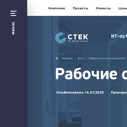
Компания
Проекты
Клиенты
Цен
Санкт-Петербург:
+7 812 363 17 87
МЕНЮ
Москва
ИТ-ау
+7 495 258 50 48
Перезвонить Вам?
Главная
Блог
Рабочие отчеты Битрикс24
Отправить заявку
Рабочие 
ИТ-аутсорсинг
1С
Битрикс24
Опубликовано:
14.07.2023
Прохоро
Web-решения
Облако
Безопасность
Сети и Wi-Fi
Компания
Проекты
Технологическая платформа
ИТ-калькулятор
Цены