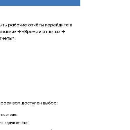
ыть рабочие отчёты перейдите в
мпания» → «Время и отчеты» →
тчеты».
троек вам доступен выбор:
 периода;
и сдачи отчёта;