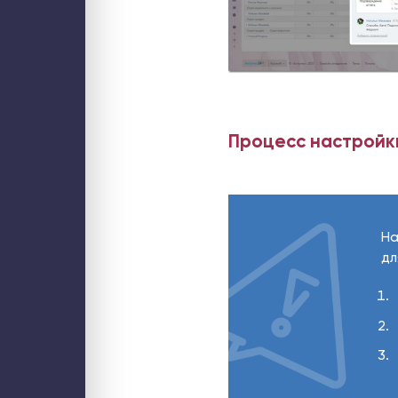
Web-решения
Поддержка сайтов на Битрикс
Технический аудит сайта
Доработка и модернизация сайтов и web-сервисов
Интеграция интернет-магазина с 1С
Разработка B2B-порталов
Разработка онлайн-сервисов
Разработка мобильных приложений
Облако
Частное бизнес-облако по модели IaaS
Процесс настройки
Аренда облачного сервера для 1С
Высоконагруженный хостинг Битрикс
Хостинг портала Битрикс24
Безопасность
Аудит информационной безопасности
Аудит ИБ web-ресурса
Расследование инцидентов
Тест на проникновение (пентест)
Контроль за сотрудниками
На
Сети и Wi-Fi
дл
Wi-Fi для мероприятия
Wi-Fi для склада
Wi-Fi для загородного дома
Системы бесперебойного питания