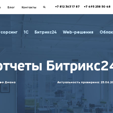
+7 812 363 17 87
+7 495 258 50 48
ы
Блог
Контакты
тсорсинг
1С
Битрикс24
Web-решения
Облак
отчеты Битрикс2
ва Диана
Актуальность проверена:
25.06.2