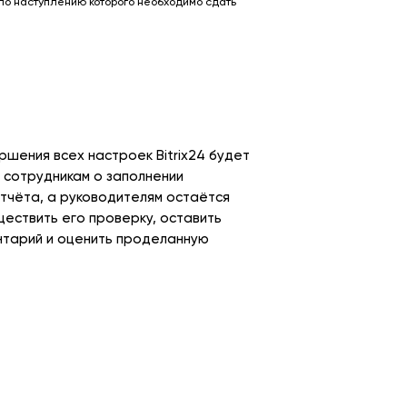
по наступлению которого необходимо сдать
ршения всех настроек Bitrix24 будет
 сотрудникам о заполнении
тчёта, а руководителям остаётся
ществить его проверку, оставить
нтарий и оценить проделанную