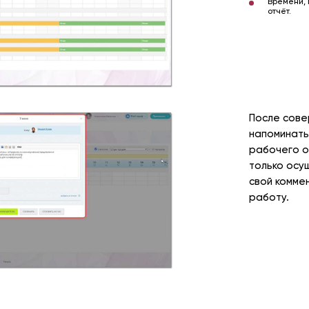
Времени, 
отчёт.
После сове
напоминать
рабочего о
только осу
свой комме
работу.