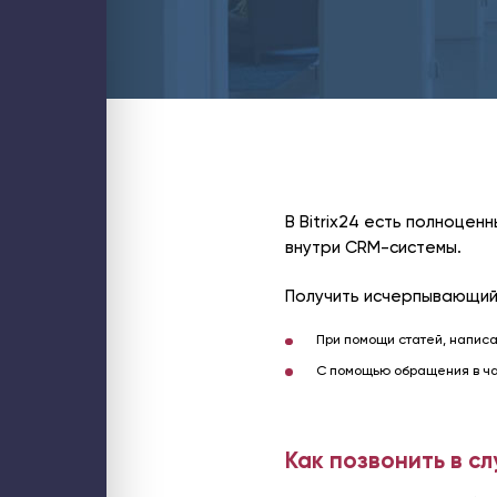
Блог
Контакты
ИТ-аутсорсинг
Стратегический ИТ-менеджмент
Аудит ИТ-инфраструктуры
Обслуживание ИТ-инфраструктуры
Обслуживание компьютеров
Обслуживание серверов
Настройка и миграция почты
PostgreSQL для 1С
Оптимизация 1С
Проектирование и аудит кластеров
Управление затратами ИТ
Внедрение бизнес-аналитики (BI)
В Bitrix24 есть полноце
Внедрение ИИ для бизнеса
внутри CRM-системы.
1С
Внедрение 1С: УНФ
Настройка 1С
Получить исчерпывающий
Поддержка 1С
Услуги интеграции 1С
Разработка на платформе 1С
При помощи статей, написа
Аудит производительности 1С
Аудит бизнес-процессов
С помощью обращения в ча
Битрикс24
Купить Битрикс24
Аудит Битрикс24
Администрирование Битрикс24
Внедрение Битрикс24
Доработка Битрикс24
Как позвонить в с
Интеграция Битрикс24
Продление Битрикс24
Бизнес и смарт процессы в Битрикс24