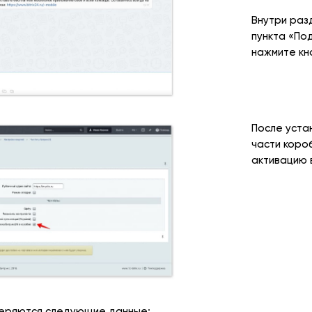
Внутри раз
пункта «По
нажмите кн
После уста
части коро
активацию 
веряются следующие данные: