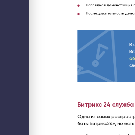
Наглядная демонстрация п
Последовательности дейст
В 
Bi
аб
св
Битрикс 24 служб
Одна из самых распростр
боты Битрикс24», но ест