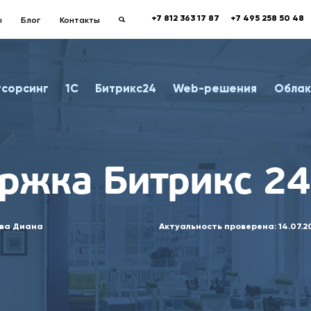
+7 812 363 17 87
+7 495 258 50 48
ы
Блог
Контакты
тсорсинг
1С
Битрикс24
Web-решения
Облак
ржка Битрикс 24
ва Диана
Актуальность проверена:
14.07.2