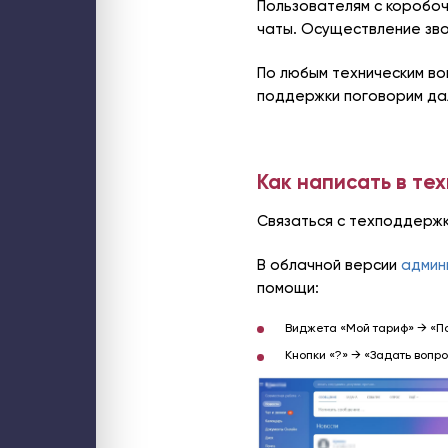
Пользователям с коробоч
Web-решения
Поддержка сайтов на Битрикс
чаты. Осуществление зво
Технический аудит сайта
Доработка и модернизация сайтов и web-сервисов
Интеграция интернет-магазина с 1С
По любым техническим во
Разработка B2B-порталов
поддержки поговорим дал
Разработка онлайн-сервисов
Разработка мобильных приложений
Облако
Частное бизнес-облако по модели IaaS
Аренда облачного сервера для 1С
Высоконагруженный хостинг Битрикс
Как написать в те
Хостинг портала Битрикс24
Безопасность
Аудит информационной безопасности
Связаться с техподдержк
Аудит ИБ web-ресурса
Расследование инцидентов
Тест на проникновение (пентест)
В облачной версии
админ
Контроль за сотрудниками
Сети и Wi-Fi
помощи:
Wi-Fi для мероприятия
Wi-Fi для склада
Wi-Fi для загородного дома
Виджета «Мой тариф» → «П
Системы бесперебойного питания
Кнопки «?» → «Задать вопро