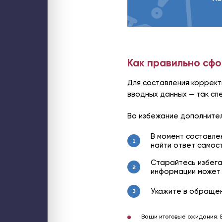
Как правильно сфо
Для составления коррек
вводных данных — так сп
Во избежание дополните
В момент составле
1
найти ответ самос
Старайтесь избега
2
информации может 
Укажите в обраще
3
Ваши итоговые ожидания. Б