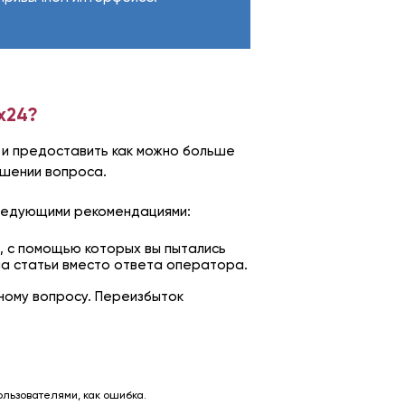
x24?
 и предоставить как можно больше
ешении вопроса.
следующими рекомендациями:
, с помощью которых вы пытались
на статьи вместо ответа оператора.
ному вопросу. Переизбыток
льзователями, как ошибка.