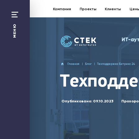
Компания
Проекты
Клиенты
Цен
Санкт-Петербург:
+7 812 363 17 87
МЕНЮ
Москва
ИТ-ау
+7 495 258 50 48
Перезвонить Вам?
Главная
Блог
Техподдержка Битрикс 24
Отправить заявку
Техподде
ИТ-аутсорсинг
1С
Битрикс24
Опубликовано:
09.10.2023
Прохоро
Web-решения
Облако
Безопасность
Сети и Wi-Fi
Компания
Проекты
Технологическая платформа
ИТ-калькулятор
Цены