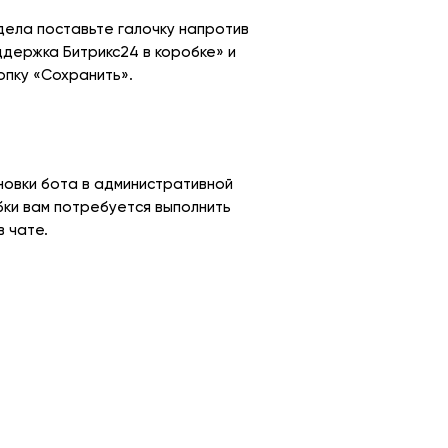
дела поставьте галочку напротив
ддержка Битрикс24 в коробке» и
опку «Сохранить».
новки бота в административной
бки вам потребуется выполнить
в чате.