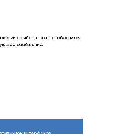
новении ошибок, в чате отобразится
вующее сообщение.
привычном интерфейсе.