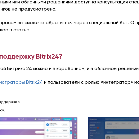
ными или облачными решениями доступна консультация спе
нков не предусмотрено.
просам вы сможете обратиться через специальный бот. О 
ее в статье.
хподдержку Bitrix24?
ой Битрикс 24 можно и в коробочном, и в облачном решении
истраторы Bitrix24
и пользователи с ролью «интегратор» м
оддержка»;
с».