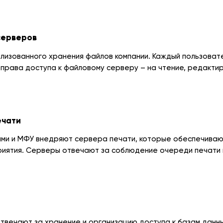
серверов
лизованного хранения файлов компании. Каждый пользовате
рава доступа к файловому серверу – на чтение, редактир
ечати
ми и МФУ внедряют сервера печати, которые обеспечивают
риятия. Серверы отвечают за соблюдение очереди печати 
твечают за хранение и организацию доступа к базам данн