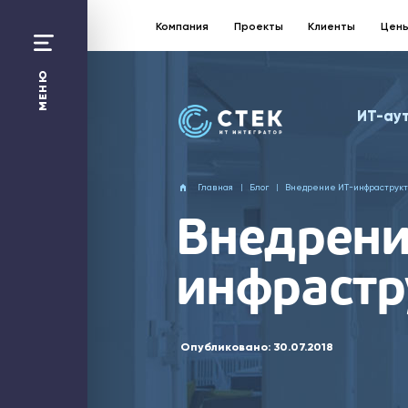
Компания
Проекты
Клиенты
Цен
Санкт-Петербург:
+7 812 363 17 87
МЕНЮ
Москва
ИТ-ау
+7 495 258 50 48
Перезвонить Вам?
Главная
Блог
Внедрение ИТ-инфраструк
Отправить заявку
Внедрени
ИТ-аутсорсинг
инфрастр
1С
Битрикс24
Web-решения
Облако
Безопасность
Сети и Wi-Fi
Опубликовано:
30.07.2018
Компания
Проекты
Технологическая платформа
ИТ-калькулятор
Цены