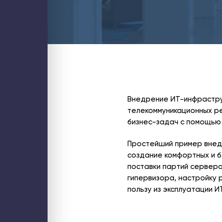
Блог
Контакты
ИТ-аутсорсинг
Стратегический ИТ-менеджмент
Аудит ИТ-инфраструктуры
Обслуживание ИТ-инфраструктуры
Обслуживание компьютеров
Обслуживание серверов
Настройка и миграция почты
PostgreSQL для 1С
Оптимизация 1С
Проектирование и аудит кластеров
Управление затратами ИТ
Внедрение бизнес-аналитики (BI)
Внедрение ИТ-инфрастру
Внедрение ИИ для бизнеса
телекоммуникационных р
1С
Внедрение 1С: УНФ
бизнес-задач с помощью 
Настройка 1С
Поддержка 1С
Услуги интеграции 1С
Простейший пример внедр
Разработка на платформе 1С
Аудит производительности 1С
создание комфортных и б
Аудит бизнес-процессов
поставки партий серверо
Битрикс24
Купить Битрикс24
гипервизора, настройку 
Аудит Битрикс24
Администрирование Битрикс24
пользу из эксплуатации 
Внедрение Битрикс24
Доработка Битрикс24
Интеграция Битрикс24
Продление Битрикс24
Бизнес и смарт процессы в Битрикс24