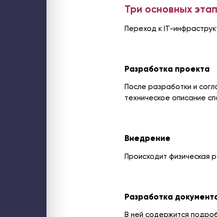
Web-решения
Три основных эта
Поддержка сайтов на Битрикс
Технический аудит сайта
Доработка и модернизация сайтов и web-сервисов
Переход к IT-инфраструк
Интеграция интернет-магазина с 1С
Разработка B2B-порталов
Разработка онлайн-сервисов
Разработка мобильных приложений
Облако
Частное бизнес-облако по модели IaaS
Разработка проекта
Аренда облачного сервера для 1С
Высоконагруженный хостинг Битрикс
После разработки и согл
Хостинг портала Битрикс24
Безопасность
техническое описание сп
Аудит информационной безопасности
Аудит ИБ web-ресурса
Расследование инцидентов
Тест на проникновение (пентест)
Контроль за сотрудниками
Сети и Wi-Fi
Внедрение
Wi-Fi для мероприятия
Wi-Fi для склада
Wi-Fi для загородного дома
Происходит физическая 
Системы бесперебойного питания
Разработка документ
В ней содержится подро