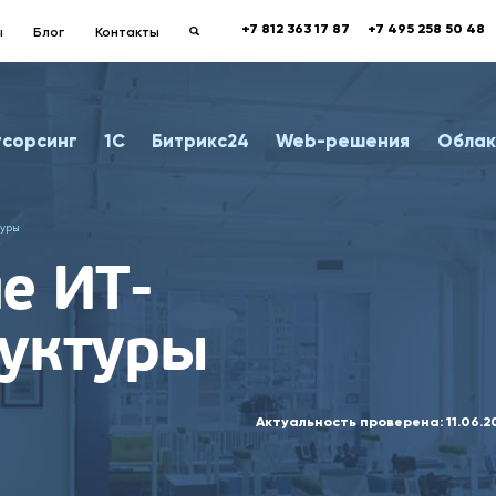
+7 812 363 17 87
+7 495 258 50 48
ы
Блог
Контакты
тсорсинг
1С
Битрикс24
Web-решения
Облак
туры
е ИТ-
уктуры
Актуальность проверена:
11.06.2