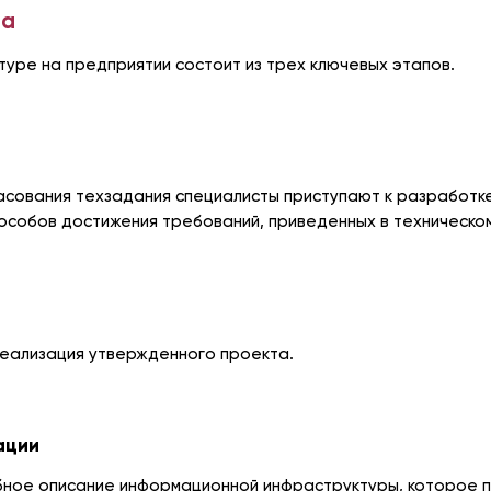
па
туре на предприятии состоит из трех ключевых этапов.
асования техзадания специалисты приступают к разработке
особов достижения требований, приведенных в техническом
реализация утвержденного проекта.
ации
бное описание информационной инфраструктуры, которое 