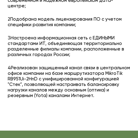
современном и надежном европейском дата-
центре;
2Подобрана модель лицензирования ПО с учетом
специфики развития компании;
3Настроена информационная сеть с ЕДИНЫМИ
стандартами ИТ, объединяющая территориально
разделенные филиалы компании, расположенные в
различных городах России;
4Реализован защищенный канал связи в центральном
офисе компании на базе маршрутизатора MikroTik
RB951Ui-2HnD с унифицированной конфигурацией
"Стек", позволяющей настраивать балансировку
нагрузки каналов между основным (оптика) и
резервным (Yota) каналами Интернет.