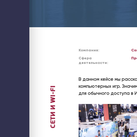
Блог
Контакты
ИТ-аутсорсинг
Стратегический ИТ-менеджмент
Аудит ИТ-инфраструктуры
Обслуживание ИТ-инфраструктуры
Обслуживание компьютеров
Обслуживание серверов
Настройка и миграция почты
PostgreSQL для 1С
Оптимизация 1С
Компания:
Со
Проектирование и аудит кластеров
Управление затратами ИТ
Сфера
Пр
Внедрение бизнес-аналитики (BI)
деятельности:
Внедрение ИИ для бизнеса
1С
Внедрение 1С: УНФ
Настройка 1С
В данном кейсе мы расск
Поддержка 1С
Услуги интеграции 1С
компьютерных игр. Значи
СЕТИ И WI-FI
Разработка на платформе 1С
для обычного доступа в 
Аудит производительности 1С
Аудит бизнес-процессов
Битрикс24
Купить Битрикс24
Аудит Битрикс24
Администрирование Битрикс24
Внедрение Битрикс24
Доработка Битрикс24
Интеграция Битрикс24
Продление Битрикс24
Бизнес и смарт процессы в Битрикс24