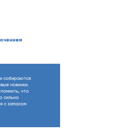
;
лючением
и собираются
вые новинки.
помнить, что
р сильно
я с запасом