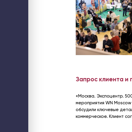
Web-решения
Поддержка сайтов на Битрикс
Технический аудит сайта
Доработка и модернизация сайтов и web-сервисов
Интеграция интернет-магазина с 1С
Разработка B2B-порталов
Разработка онлайн-сервисов
Разработка мобильных приложений
Облако
Частное бизнес-облако по модели IaaS
Аренда облачного сервера для 1С
Высоконагруженный хостинг Битрикс
Хостинг портала Битрикс24
Безопасность
Аудит информационной безопасности
Аудит ИБ web-ресурса
Расследование инцидентов
Тест на проникновение (пентест)
Запрос клиента и 
Контроль за сотрудниками
Сети и Wi-Fi
Wi-Fi для мероприятия
Wi-Fi для склада
Wi-Fi для загородного дома
«Москва. Экспоцентр. 50
Системы бесперебойного питания
мероприятия WN Moscow 2
обсудили ключевые детал
коммерческое. Клиент сог