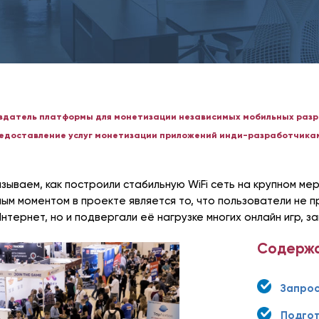
здатель платформы для монетизации независимых мобильных разр
едоставление услуг монетизации приложений инди-разработчикам
азываем, как построили стабильную WiFi сеть на крупном м
мым моментом в проекте является то, что пользователи не 
Интернет, но и подвергали её нагрузке многих онлайн игр, 
Содержа
Запрос
Подго