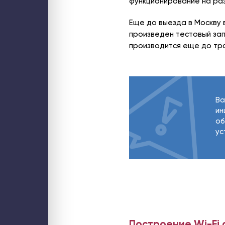
функционирование на раз
Еще до выезда в Москву 
произведен тестовый зап
производится еще до тра
Ва
ин
об
ус
Построение Wi-Fi