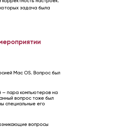
 корректность настроек.
 которых задача была
 мероприятии
ерсией Mac OS. Вопрос был
й — пара компьютеров на
анный вопрос тоже был
ны специальные его
возникающие вопросы