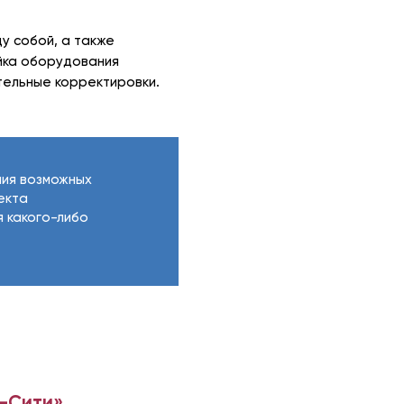
у собой, а также
йка оборудования
тельные корректировки.
ния возможных
екта
я какого-либо
а-Сити»