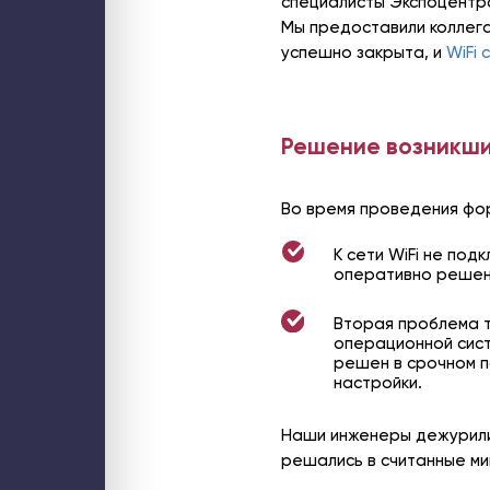
специалисты Экспоцентра
Мы предоставили коллега
успешно закрыта, и
WiFi 
Решение возникши
Во время проведения фор
К сети WiFi не по
оперативно решен
Вторая проблема т
операционной сист
решен в срочном 
настройки.
Наши инженеры дежурили
решались в считанные ми