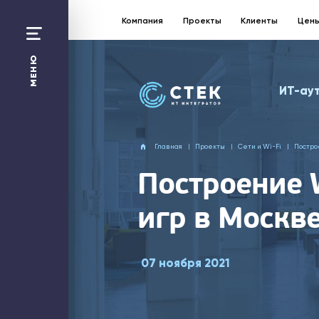
Компания
Проекты
Клиенты
Цен
Санкт-Петербург:
+7 812 363 17 87
МЕНЮ
Москва
ИТ-ау
+7 495 258 50 48
Перезвонить Вам?
Главная
Проекты
Сети и Wi-Fi
Постро
Отправить заявку
Построение 
ИТ-аутсорсинг
игр в Москв
1С
Битрикс24
Web-решения
Облако
Безопасность
07 ноября 2021
Сети и Wi-Fi
Компания
Проекты
Технологическая платформа
ИТ-калькулятор
Цены