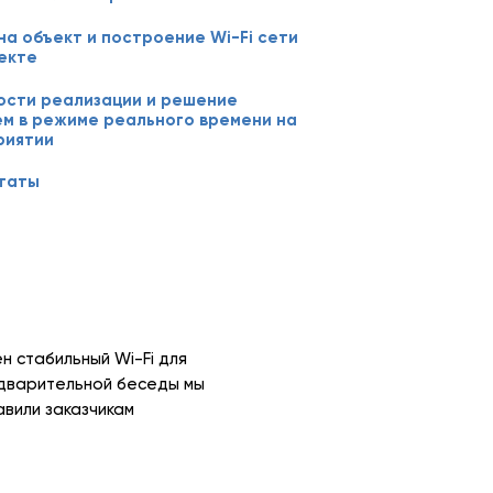
на объект и построение Wi-Fi сети
екте
ости реализации и решение
м в режиме реального времени на
риятии
ьтаты
н стабильный Wi-Fi для
редварительной беседы мы
вили заказчикам