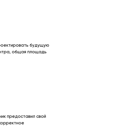
проектировать будущую
ентра, общая площадь
чик предоставил свой
 корректное