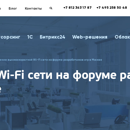
+7 812 363 17 87
+7 495 258 50 48
ы
Блог
Контакты
тсорсинг
1С
Битрикс24
Web-решения
Облак
ение высокоскоростной Wi-Fi сети на форуме разработчиков игр в Москве
Wi-Fi сети на форуме 
е