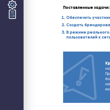
Поставленные задачи:
Обеспечить участник
ООО «СТЕК1» 2026
Создать брендирова
В режиме реального
пользователей к сет
К
на
Пр
бо
на
мо