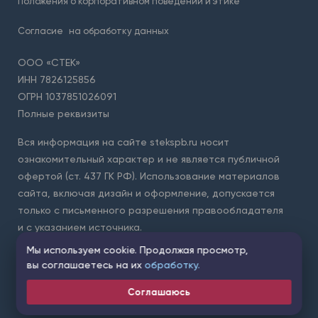
Положения о корпоративном поведении и этике
Согласие
на обработку данных
ООО «СТЕК»
ИНН 7826125856
ОГРН 1037851026091
Полные реквизиты
Вся информация на сайте stekspb.ru носит
ознакомительный характер и не является публичной
офертой (ст. 437 ГК РФ). Использование материалов
сайта, включая дизайн и оформление, допускается
только с письменного разрешения правообладателя
и с указанием источника.
Мы используем cookie. Продолжая просмотр,
Для защиты форм на сайте используется сервис Yandex
вы соглашаетесь на их
обработку.
SmartCaptcha. Применяются
условия обработки данных
сервисом
.
Соглашаюсь