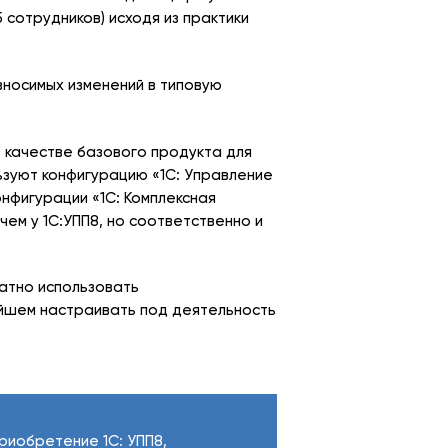
 сотрудников) исходя из практики
носимых изменений в типовую
в качестве базового продукта для
ьзуют конфигурацию «1С: Управление
онфигурации «1С: Комплексная
чем у 1С:УПП8, но соответственно и
ратно использовать
ейшем настраивать под деятельность
риобретение 1С: УПП8,