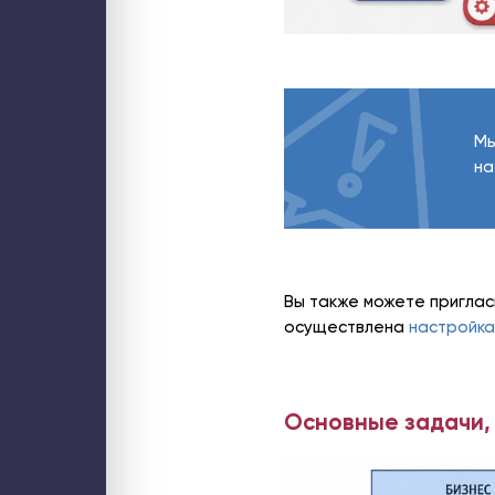
Web-решения
Поддержка сайтов на Битрикс
Технический аудит сайта
Доработка и модернизация сайтов и web-сервисов
Интеграция интернет-магазина с 1С
Разработка B2B-порталов
Разработка онлайн-сервисов
Разработка мобильных приложений
Облако
Мы
Частное бизнес-облако по модели IaaS
на
Аренда облачного сервера для 1С
Высоконагруженный хостинг Битрикс
Хостинг портала Битрикс24
Безопасность
Аудит информационной безопасности
Аудит ИБ web-ресурса
Расследование инцидентов
Тест на проникновение (пентест)
Контроль за сотрудниками
Вы также можете приглас
Сети и Wi-Fi
Wi-Fi для мероприятия
осуществлена
настройка
Wi-Fi для склада
Wi-Fi для загородного дома
Системы бесперебойного питания
Основные задачи,