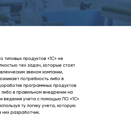
о типовых продуктов «1С» не
ностью тех задач, которые стоят
вленческим звеном компании,
возникает потребность либо в
доработке программных продуктов
, либо в правильном внедрении на
и ведения учета с помощью ПО «1С»
спользуя ту логику учета, которую
в них разработчик.