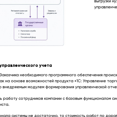
выгрузки н
управленчес
управленческого учета
й Заказчика необходимого программного обеспечения проис
как на основе возможностей продукта «1С: Управление торго
о внедряемым модулем формирования управленческой отчет
ть работу сотрудников компании с базовым функционалом си
иста.
онала системы не достаточно, то стоимость работ по дора