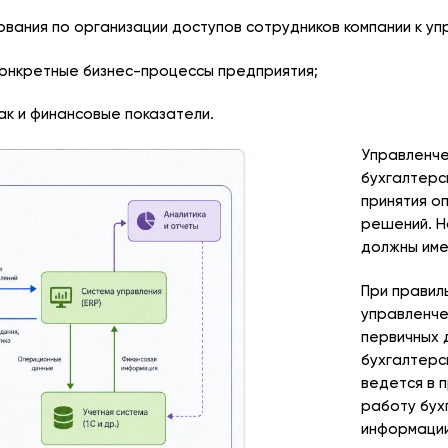
вания по организации доступов сотрудников компании к уп
онкретные бизнес-процессы предприятия;
ак и финансовые показатели.
Управленчес
бухгалтерс
принятия о
решений. Но
должны име
При правил
управленче
первичных 
бухгалтерс
ведется в 
работу бух
информации