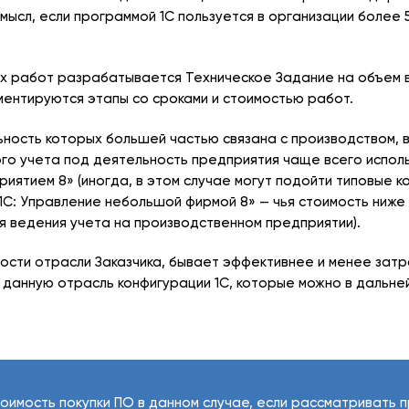
мысл, если программой 1С пользуется в организации более 5
х работ разрабатывается Техническое Задание на объем в
ментируются этапы со сроками и стоимостью работ.
ьность которых большей частью связана с производством, 
го учета под деятельность предприятия чаще всего испол
иятием 8» (иногда, в этом случае могут подойти типовые к
1С: Управление небольшой фирмой 8» — чья стоимость ниже 
 ведения учета на производственном предприятии).
ности отрасли Заказчика, бывает эффективнее и менее зат
 данную отрасль конфигурации 1С, которые можно в дальн
оимость покупки ПО в данном случае, если рассматривать п