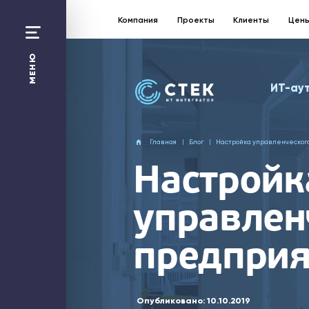
Компания
Проекты
Клиенты
Цен
Санкт-Петербург:
+7 812 363 17 87
МЕНЮ
Москва
ИТ-ау
+7 495 258 50 48
Перезвонить Вам?
Главная
Блог
Настройка управленческого
Отправить заявку
Настройк
ИТ-аутсорсинг
управлен
1С
Битрикс24
Web-решения
Облако
предприя
Безопасность
Сети и Wi-Fi
Компания
Проекты
Технологическая платформа
ИТ-калькулятор
Опубликовано:
10.10.2019
Цены