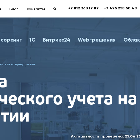
+7 812 363 17 87
+7 495 258 50 48
ы
Блог
Контакты
тсорсинг
1С
Битрикс24
Web-решения
Облак
 учета на предприятии
а
ческого учета на
тии
Актуальность проверена:
25.06.2