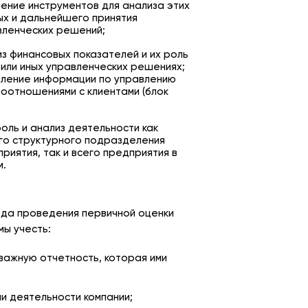
чение инструментов для анализа этих
ых и дальнейшего принятия
вленческих решений;
з финансовых показателей и их роль
 или иных управленческих решениях;
пление информации по управлению
моотношениями с клиентами (блок
оль и анализ деятельности как
го структурного подразделения
риятия, так и всего предприятия в
м.
ода проведения первичной оценки
мы учесть:
важную отчетность, которая ими
и деятельности компании;