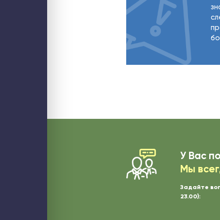
зн
сл
пр
бо
У Вас п
Мы всег
Задайте во
23.00):