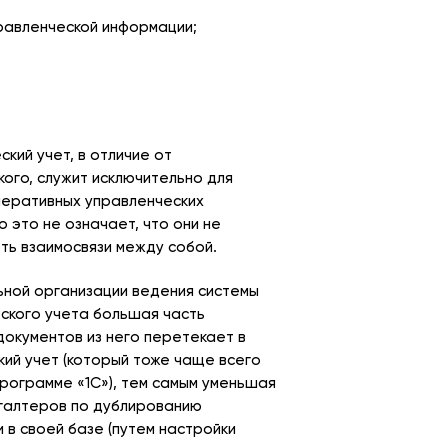
равленческой информации;
кий учет, в отличие от
кого, служит исключительно для
перативных управленческих
 это не означает, что они не
ть взаимосвязи между собой.
ьной организации ведения системы
ского учета большая часть
документов из него перетекает в
кий учет (который тоже чаще всего
программе «1С»), тем самым уменьшая
галтеров по дублированию
 в своей базе (путем настройки