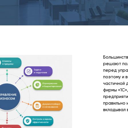
Большинств
решают пол
перед упра
поэтому и 
частичной 
фирмы «1С»
предприяти
правильно и
вкладывал 