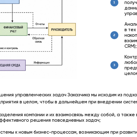
полу
1
данн
упра
Анали
в тех
нако
2
взаи
CRM);
Контр
любо
3
предп
цело
шения управленческих задач Заказчика мы исходим из подх
дприятия в целом, чтобы в дальнейшем при внедрении систе
зделения компании и их взаимосвязь между собой, а также 
эффективного решения повседневных задач;
стемы к новым бизнес-процессам, возникающим при развити