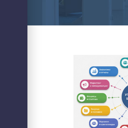
Блог
Контакты
ИТ-аутсорсинг
Стратегический ИТ-менеджмент
Аудит ИТ-инфраструктуры
Обслуживание ИТ-инфраструктуры
Обслуживание компьютеров
Обслуживание серверов
Настройка и миграция почты
PostgreSQL для 1С
Оптимизация 1С
Проектирование и аудит кластеров
Управление затратами ИТ
Внедрение бизнес-аналитики (BI)
Внедрение ИИ для бизнеса
1С
Внедрение 1С: УНФ
Настройка 1С
Поддержка 1С
Услуги интеграции 1С
Разработка на платформе 1С
Аудит производительности 1С
Аудит бизнес-процессов
Битрикс24
Купить Битрикс24
Аудит Битрикс24
Администрирование Битрикс24
Внедрение Битрикс24
Доработка Битрикс24
Интеграция Битрикс24
Продление Битрикс24
Бизнес и смарт процессы в Битрикс24