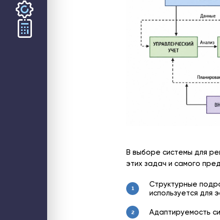
ООО «СТЕК1» 2026
В выборе системы для ре
этих задач и самого пре
Структурные подра
1
используется для 
Адаптируемость си
2