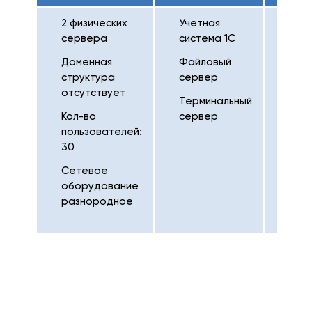
2 физических
Учетная
31 б
сервера
система 1С
на
SQL
Доменная
Файловый
сер
структура
сервер
отсутствует
Общ
Терминальный
объ
Кол-во
сервер
баз
пользователей:
бол
30
300 
Сетевое
оборудование
разнородное